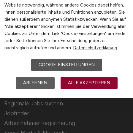
Für Arbeitgeber
Website notwendig, während andere Cookies dabei helfen,
Ihnen personalisierte Inhalte und Funktionen anzubieten. Sie
dienen außerdem anonymen Statistikzwecken. Wenn Sie auf
Stellenanzeigen schalten
"Alle akzeptieren" klicken, stimmen Sie der Verwendung aller
Mediadaten & Konditionen
Cookies zu. Unter dem Link "Cookie-Einstellungen" am Ende
Arbeitgeber Seite
jeder Seite können Sie Ihre Entscheidung jederzeit
nachträglich aufrufen und ändern.
Datenschutzerklärung
Arbeitgeber Kontakt
Karrierenetzwerk
COOKIE-EINSTELLUNGEN
ABLEHNEN
ALLE AKZEPTIEREN
Für Arbeitnehmer
Regionale Jobs suchen
Jobfinder
Arbeitnehmer Registrierung
Social Media & Networks