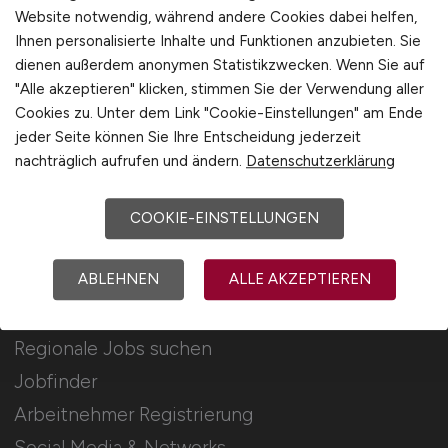
Für Arbeitgeber
Website notwendig, während andere Cookies dabei helfen,
Ihnen personalisierte Inhalte und Funktionen anzubieten. Sie
dienen außerdem anonymen Statistikzwecken. Wenn Sie auf
Stellenanzeigen schalten
"Alle akzeptieren" klicken, stimmen Sie der Verwendung aller
Mediadaten & Konditionen
Cookies zu. Unter dem Link "Cookie-Einstellungen" am Ende
Arbeitgeber Seite
jeder Seite können Sie Ihre Entscheidung jederzeit
nachträglich aufrufen und ändern.
Datenschutzerklärung
Arbeitgeber Kontakt
Karrierenetzwerk
COOKIE-EINSTELLUNGEN
ABLEHNEN
ALLE AKZEPTIEREN
Für Arbeitnehmer
Regionale Jobs suchen
Jobfinder
Arbeitnehmer Registrierung
Social Media & Networks