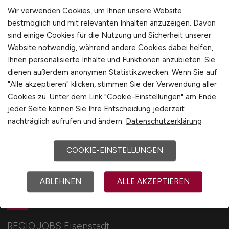
Wir verwenden Cookies, um Ihnen unsere Website
Umwelt / Natur
bestmöglich und mit relevanten Inhalten anzuzeigen. Davon
Unternehmensberatung / Wirtschaftsprüfung
sind einige Cookies für die Nutzung und Sicherheit unserer
Verwaltung
Website notwendig, während andere Cookies dabei helfen,
1
Gewerbe allgemein
Ihnen personalisierte Inhalte und Funktionen anzubieten. Sie
Industrie allgemein
dienen außerdem anonymen Statistikzwecken. Wenn Sie auf
"Alle akzeptieren" klicken, stimmen Sie der Verwendung aller
Wirtschaft allgemein
Cookies zu. Unter dem Link "Cookie-Einstellungen" am Ende
Sonstige
jeder Seite können Sie Ihre Entscheidung jederzeit
nachträglich aufrufen und ändern.
Datenschutzerklärung
COOKIE-EINSTELLUNGEN
ABLEHNEN
ALLE AKZEPTIEREN
REGIO.JOBS
REGIO.JOBS Eisenstadt