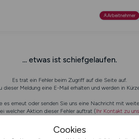
Arbeitnehmer
... etwas ist schiefgelaufen.
Es trat ein Fehler beim Zugriff auf die Seite auf.
 dieser Meldung eine E-Mail erhalten und werden in Kürze
e es erneut oder senden Sie uns eine Nachricht mit weit
ei welcher Aktion dieser Fehler auftrat (
Ihr Kontakt zu un
Cookies