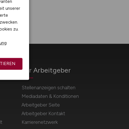
vanten
eit unserer
erte
kzwecken.
ookies zu.
rung
TIEREN
Für Arbeitgeber
Stellenanzeigen schalten
Mediadaten & Konditionen
Arbeitgeber Seite
Arbeitgeber Kontakt
t
Karrierenetzwerk