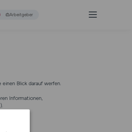
Arbeitgeber
 einen Blick darauf werfen.
eren Informationen,
s
).