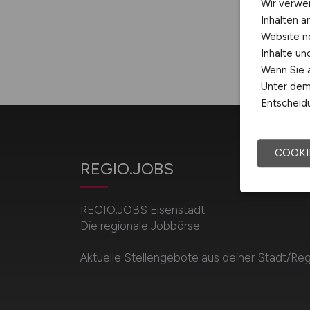
Wir verwe
Inhalten a
Website n
Inhalte u
Wenn Sie a
Unter dem 
Entscheidu
COOKI
REGIO.JOBS
REGIO.JOBS Eisenstadt
Die regionale Jobbörse.
Aktuelle Stellengebote aus deiner Stadt/Reg