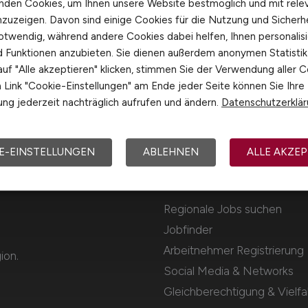
nden Cookies, um Ihnen unsere Website bestmöglich und mit rele
nzuzeigen. Davon sind einige Cookies für die Nutzung und Sicherh
otwendig, während andere Cookies dabei helfen, Ihnen personalisi
nd Funktionen anzubieten. Sie dienen außerdem anonymen Statisti
uf "Alle akzeptieren" klicken, stimmen Sie der Verwendung aller C
Link "Cookie-Einstellungen" am Ende jeder Seite können Sie Ihre
ng jederzeit nachträglich aufrufen und ändern.
Datenschutzerklä
E-EINSTELLUNGEN
ABLEHNEN
ALLE AKZEP
Für Arbeitnehmer
Regionale Jobs suchen
Jobfinder
Arbeitnehmer Registrierung
ion.
Social Media & Networks
Gleichberechtigung & Vielfal